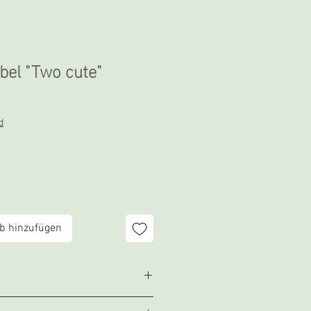
bel "Two cute"
d
b hinzufügen
label, nicht selbstklebend.