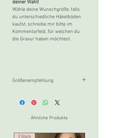
deiner Wahl!
Wähle deine Wunschgröße, falls
du unterschiedliche Häkelböden
kaufst, schreibe mir bitte im
Kommentarfeld, für welchen du
die Gravur haben möchtest.
Größenempfehlung
Bei den Bildern findest du
Beispiele für die Gravurgrößen.
Grundsätzlich empfehle ich
folgende Größen:
Ähnliche Produkte
Häkelboden bis ca. 17cm:
Gravurgröße S
Häkelboden ab ca. 17cm:
3 Stück