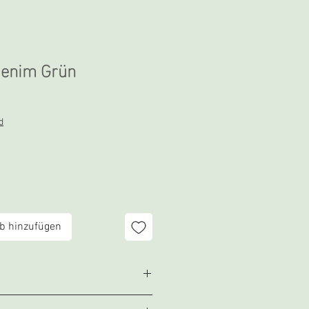
Denim Grün
d
b hinzufügen
ergravur und Laserschnitt