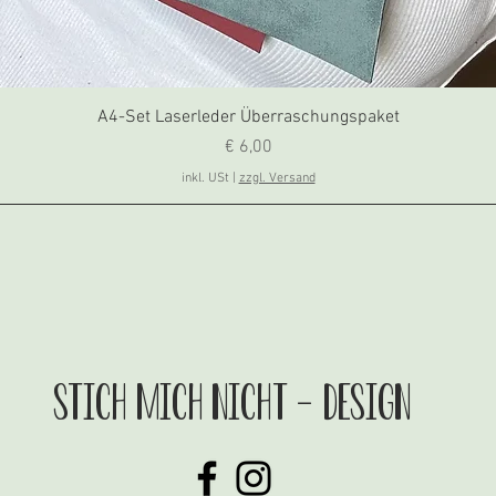
A4-Set Laserleder Überraschungspaket
Preis
€ 6,00
inkl. USt
|
zzgl. Versand
stich mich nicht - Design